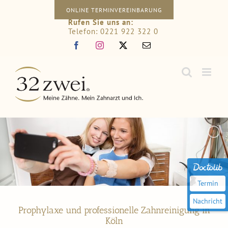
Zum
ONLINE TERMINVEREINBARUNG
Rufen Sie uns an:
Inhalt
Telefon: 0221 922 322 0
springen
Facebook
Instagram
X
E-
Mail
Termin
Nachricht
Prophylaxe und professionelle Zahnreinigung in
Köln